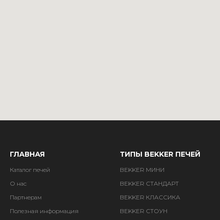
ГЛАВНАЯ
ТИПЫ BEKKER ПЕЧЕЙ
Каталог печей
BEKKER МИНИ
О нас
BEKKER СТАНДАРТ
Партнерам
BEKKER КЛАССИКА
Полезная информация
BEKKER СТОУН