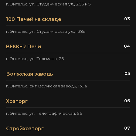
г. Энгельс, ул. Студенческая ул., 205 к.5
Контактное лицо:
Любовь
03
100 Печей на складе
Телефон:
+7 937 024 47 91
г. Энгельс, ул. Студенческая ул., 138в
04
BEKKER Печи
г. Энгельс, ул. Тельмана, 26
05
Волжская заводь
г. Энгельс, снт Волжская заводь, 139а
06
Хозторг
г. Энгельс, ул. Телеграфическая, 96
07
Стройхозторг