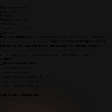
Характеристики
Доставка
Оплата
Характеристики
Сталь: 09Г2С
Толщина стали: 3 мм
Доставка
Бесплатная доставка
осуществляется до терминала транспортной
компании в Вашем городе, если
радиус доставки не превышает 1
500 км от склада партнера или завода производителя
(г.
Энгельс, Саратовская обл.), иные условия рассматриваются
ПОЧЕМУ СТОИТ
в индивидуальном порядке со специалистом отдела продаж.
Оплата
КУПИТЬ ПЕЧЬ
Для физических лиц
BEKKER
• С помощью QR кода
• Наличными в офисе
• Наличными или картой в банке
• Банковской картой в офисе
• Онлайн оплата по ссылке
Система мягкий пар
Для юридических лиц
• Безналичная оплата