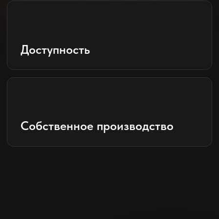
+7 937 024 47 91
info@bekkerpechi.ru
АДРЕС ОФИСА
Энгельс, Саратовская область, ул.
Матросова, дом 26
Ваше имя:
Номер телефона:
+7
Вы соглашаетесь
с условиями политики
обработки персональных данных