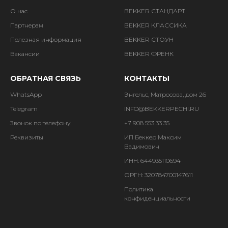
О нас
BEKKER СТАНДАРТ
Партнерам
BEKKER КЛАССИКА
Полезная информация
BEKKER СТОУН
Вакансии
BEKKER ФРЕНК
ОБРАТНАЯ СВЯЗЬ
КОНТАКТЫ
WhatsApp
Энгельс, Матросова, дом 26
Telegram
INFO@BEKKERPECHI.RU
Звонок по телефону
+7 908 553 33 35
Реквизиты
ИП Беккер Максим
Вадимович
ИНН: 644935110694
ОРГН: 320784700147611
Политика
конфиденциальности