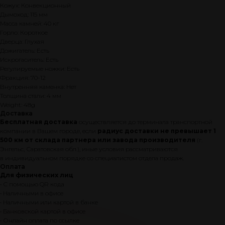
Кожух: Конвекционный
Дымоход: 115 мм
Масса камней: 40 кг
Горло: Короткое
Дверца: Глухая
Дожигатель: Есть
Искрогаситель: Есть
Регулируемые ножки: Есть
ПОЧЕМУ СТОИТ
Фракция: 70-12
Внутренняя каменка: Нет
КУПИТЬ ПЕЧЬ
Толщина стали: 4 мм
Weight: 48g
BEKKER
Доставка
Бесплатная доставка
осуществляется до терминала транспортной
компании в Вашем городе, если
радиус доставки не превышает 1
500 км от склада партнера или завода производителя
(г.
Энгельс, Саратовская обл.), иные условия рассматриваются
Система мягкий пар
в индивидуальном порядке со специалистом отдела продаж.
Оплата
Для физических лиц
• С помощью QR кода
• Наличными в офисе
• Наличными или картой в банке
Конструктор печей
• Банковской картой в офисе
• Онлайн оплата по ссылке