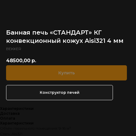
Банная печь «СТАНДАРТ» КГ
конвекционный кожух Aisi321 4 мм
BEKKER
48500,00
р.
Купить
Конструктор печей
Характеристики
Доставка
Оплата
Характеристики
Объём парильного помещения: 9-16 м³
Сталь: Aisi321