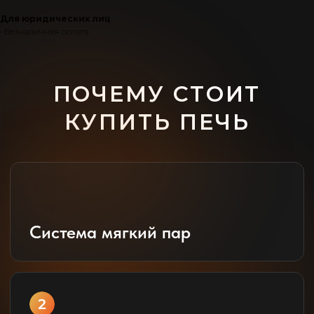
Для юридических лиц
• Безналичная оплата
Доступность
Собственное производство
НУЖНА ПОМОЩЬ В
ВЫБОРЕ ПЕЧИ?
+7 937 024 47 91
info@bekkerpechi.ru