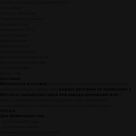
Объём парильного помещения: 6-10м³
Сталь: Aisi321
Толщина стали: 3 мм
Кожух: Конвекционный
Дымоход: 115 мм
Масса камней: 20 кг
Горло: Короткое
Дверца: Глухая
Дожигатель: Есть
Искрогаситель: Есть
ПОЧЕМУ СТОИТ
Регулируемые ножки: Есть
Внутренняя каменка: Нет
КУПИТЬ ПЕЧЬ
lwh: 472x341x540
BEKKER
Weight: 29g
Доставка
Бесплатная доставка
осуществляется до терминала транспортной
компании в Вашем городе, если
радиус доставки не превышает 1
500 км от склада партнера или завода производителя
(г.
Система мягкий пар
Энгельс, Саратовская обл.), иные условия рассматриваются
в индивидуальном порядке со специалистом отдела продаж.
Оплата
Для физических лиц
• С помощью QR кода
• Наличными в офисе
Конструктор печей
• Наличными или картой в банке