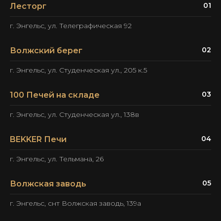
01
Лесторг
Контактное лицо:
Любовь
Телефон:
+7 937 024 47 91
г. Энгельс, ул. Телеграфическая 92
02
Волжский берег
г. Энгельс, ул. Студенческая ул., 205 к.5
03
100 Печей на складе
г. Энгельс, ул. Студенческая ул., 138в
04
BEKKER Печи
г. Энгельс, ул. Тельмана, 26
05
Волжская заводь
г. Энгельс, снт Волжская заводь, 139а