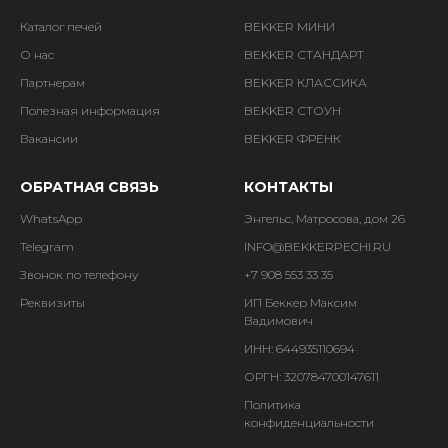
Каталог печей
BEKKER МИНИ
О нас
BEKKER СТАНДАРТ
Партнерам
BEKKER КЛАССИКА
Полезная информация
BEKKER СТОУН
Вакансии
BEKKER ФРЕНК
ОБРАТНАЯ СВЯЗЬ
КОНТАКТЫ
WhatsApp
Энгельс, Матросова, дом 26
Telegram
INFO@BEKKERPECHI.RU
Звонок по телефону
+7 908 553 33 35
Реквизиты
ИП Беккер Максим
Вадимович
ИНН: 644935110694
ОРГН: 320784700147611
Политика
конфиденциальности