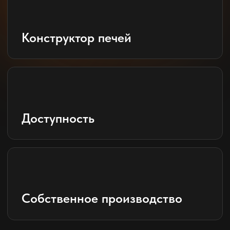
info@bekkerpechi.ru
АДРЕС ОФИСА
Энгельс, Саратовская область, ул.
Матросова, дом 26
Ваше имя:
Номер телефона:
+7
Вы соглашаетесь
с условиями политики
обработки персональных данных
Заказать обратный звонок