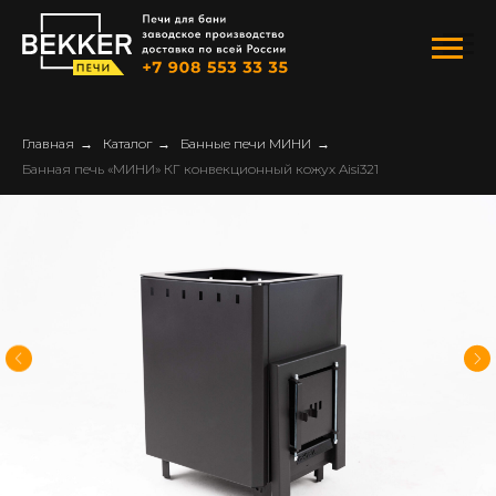
Главная
→
Каталог
→
Банные печи МИНИ
→
Банная печь «МИНИ» КГ конвекционный кожух Aisi321